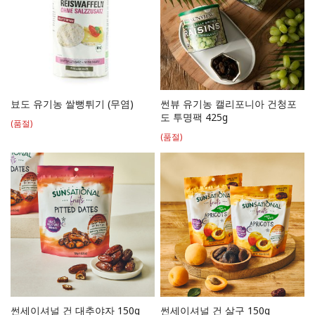
뵤도 유기농 쌀뻥튀기 (무염)
썬뷰 유기농 캘리포니아 건청포
도 투명팩 425g
(품절)
(품절)
썬세이셔널 건 대추야자 150g
썬세이셔널 건 살구 150g