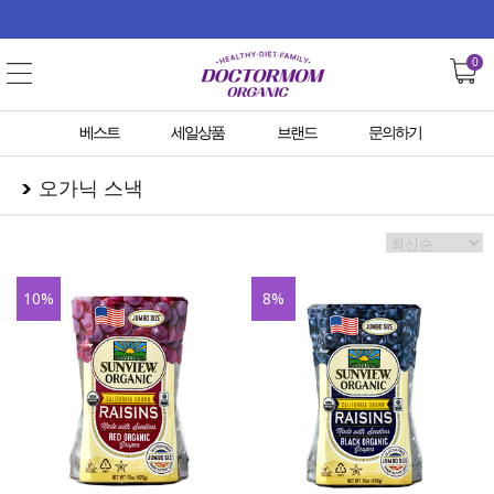
지금 가입하고 쏟아지는 혜택 받자!
0
베스트
세일상품
브랜드
문의하기
오가닉 스낵
10
%
8
%