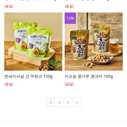
(품절)
(품절)
12
%
썬세이셔널 건 무화과 150g
카오숑 콩가루 콩과자 100g
(품절)
(품절)
1
2
3
>>