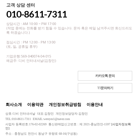
고객 상담 센터
010-8611-7311
상담시간 : AM 10:00 ~ PM 17:00
(작업 중에는 전화를 받기 힘들 수 있습니다. 문자 혹은 메일 남겨주시면 회신드리도
록 하겠습니다.)
점심시간 : PM 12:00 - PM 13:00
(토, 일, 공휴일 휴무)
기업은행:569-040074-04-015
예금주: 디비 인터내셔날(김창민)
카카오톡 문의
1:1문의하기
회사소개
이용약관
개인정보취급방침
이용안내
상호:디비 인터내셔날 대표:김창민 개인정보담당자:김창민
TEL:010-8611-7311 EMAIL:weteyes1@naver.com
사업자 등록번호:176-02-02269 통신판매업신고번호 : 제 2021-충남천안-1597
[사업자정보확
인]
주소 : 충청남도 천안시 동남구 유량로 68-16(구성동)